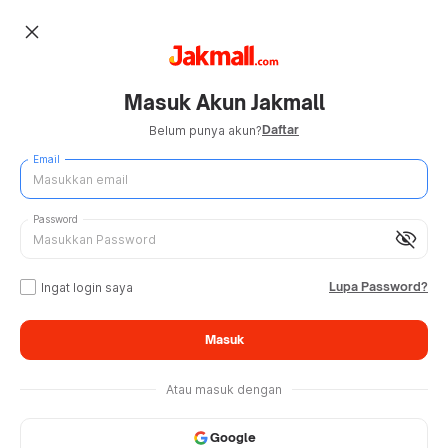
close
Masuk Akun Jakmall
Daftar
Belum punya akun?
Email
Password
visibility_off
Lupa Password?
Ingat login saya
Masuk
Atau masuk dengan
Google