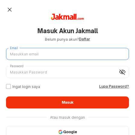
close
Masuk Akun Jakmall
Daftar
Belum punya akun?
Email
Password
visibility_off
Lupa Password?
Ingat login saya
Masuk
Atau masuk dengan
Google