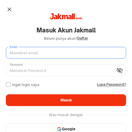
close
Masuk Akun Jakmall
Daftar
Belum punya akun?
Email
Password
visibility_off
Lupa Password?
Ingat login saya
Masuk
Atau masuk dengan
Google