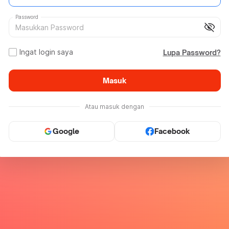
Password
visibility_off
Ingat login saya
Lupa Password?
Masuk
Atau masuk dengan
Google
Facebook