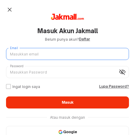
close
Masuk Akun Jakmall
Daftar
Belum punya akun?
Email
Password
visibility_off
Lupa Password?
Ingat login saya
Masuk
Atau masuk dengan
Google