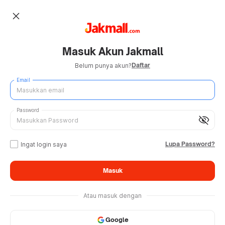
close
Masuk Akun Jakmall
Daftar
Belum punya akun?
Email
Password
visibility_off
Lupa Password?
Ingat login saya
Masuk
Atau masuk dengan
Google