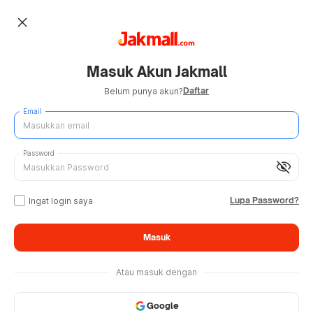
close
Masuk Akun Jakmall
Daftar
Belum punya akun?
Email
Password
visibility_off
Lupa Password?
Ingat login saya
Masuk
Atau masuk dengan
Google