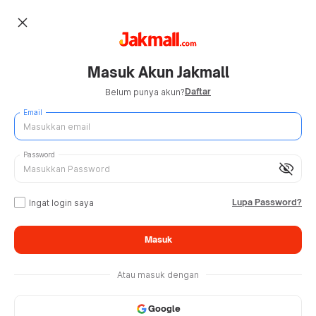
close
Masuk Akun Jakmall
Daftar
Belum punya akun?
Email
Password
visibility_off
Lupa Password?
Ingat login saya
Masuk
Atau masuk dengan
Google