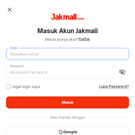
close
Masuk Akun Jakmall
Daftar
Belum punya akun?
Email
Password
visibility_off
Lupa Password?
Ingat login saya
Masuk
Atau masuk dengan
Google