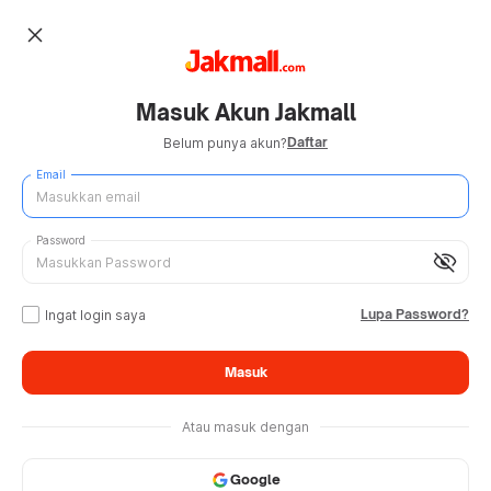
close
Masuk Akun Jakmall
Daftar
Belum punya akun?
Email
Password
visibility_off
Lupa Password?
Ingat login saya
Masuk
Atau masuk dengan
Google