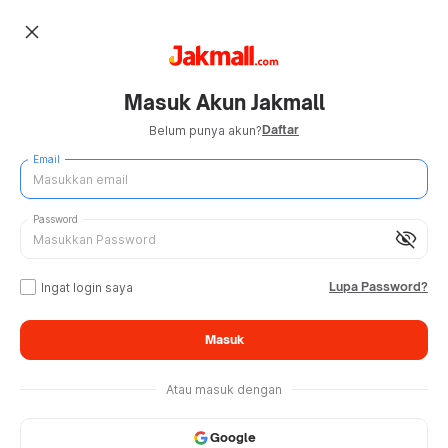
close
Masuk Akun Jakmall
Daftar
Belum punya akun?
Email
Password
visibility_off
Lupa Password?
Ingat login saya
Masuk
Atau masuk dengan
Google