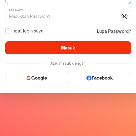
Password
visibility_off
Ingat login saya
Lupa Password?
Masuk
Atau masuk dengan
Google
Facebook