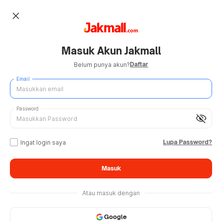
close
Masuk Akun Jakmall
Daftar
Belum punya akun?
Email
Password
visibility_off
Lupa Password?
Ingat login saya
Masuk
Atau masuk dengan
Google