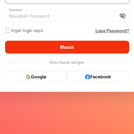
Password
visibility_off
Ingat login saya
Lupa Password?
Masuk
Atau masuk dengan
Google
Facebook