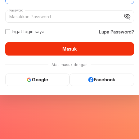
Password
visibility_off
Ingat login saya
Lupa Password?
Masuk
Atau masuk dengan
Google
Facebook