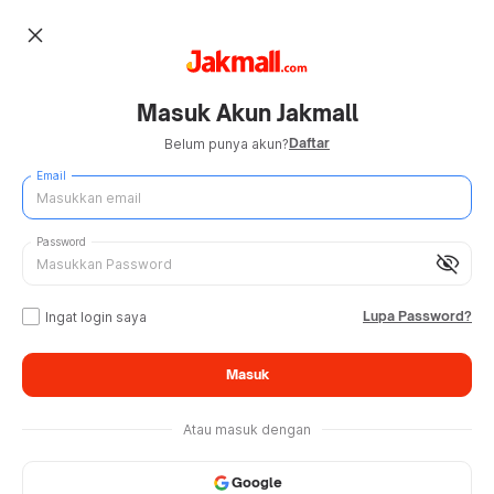
close
Masuk Akun Jakmall
Daftar
Belum punya akun?
Email
Password
visibility_off
Lupa Password?
Ingat login saya
Masuk
Atau masuk dengan
Google