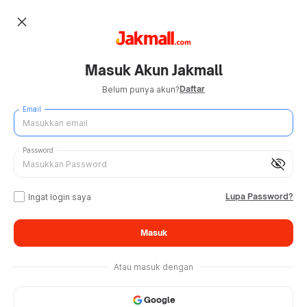
close
Masuk Akun Jakmall
Daftar
Belum punya akun?
Email
Password
visibility_off
Lupa Password?
Ingat login saya
Masuk
Atau masuk dengan
Google