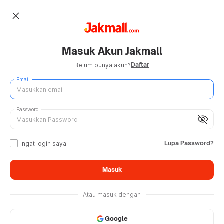
close
Masuk Akun Jakmall
Daftar
Belum punya akun?
Email
Password
visibility_off
Lupa Password?
Ingat login saya
Masuk
Atau masuk dengan
Google