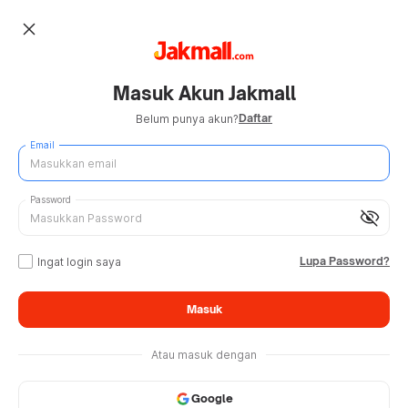
close
Masuk Akun Jakmall
Daftar
Belum punya akun?
Email
Password
visibility_off
Lupa Password?
Ingat login saya
Masuk
Atau masuk dengan
Google