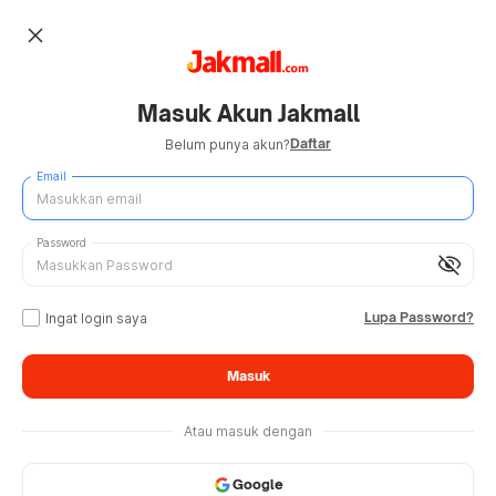
close
Masuk Akun Jakmall
Daftar
Belum punya akun?
Email
Password
visibility_off
Lupa Password?
Ingat login saya
Masuk
Atau masuk dengan
Google