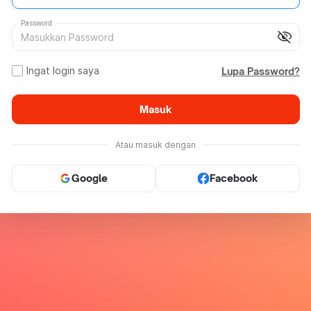
Password
visibility_off
Ingat login saya
Lupa Password?
Masuk
Atau masuk dengan
Google
Facebook