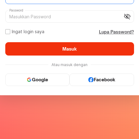
Password
visibility_off
Ingat login saya
Lupa Password?
Masuk
Atau masuk dengan
Google
Facebook