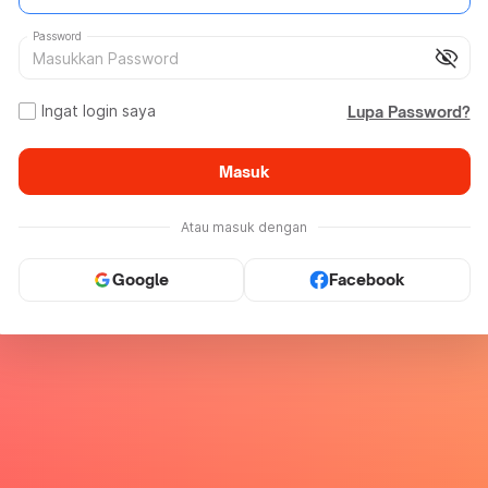
Password
visibility_off
Ingat login saya
Lupa Password?
Masuk
Atau masuk dengan
Google
Facebook