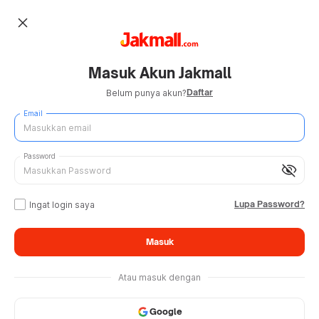
close
Masuk Akun Jakmall
Daftar
Belum punya akun?
Email
Password
visibility_off
Lupa Password?
Ingat login saya
Masuk
Atau masuk dengan
Google