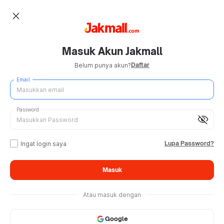
close
Masuk Akun Jakmall
Daftar
Belum punya akun?
Email
Password
visibility_off
Lupa Password?
Ingat login saya
Masuk
Atau masuk dengan
Google