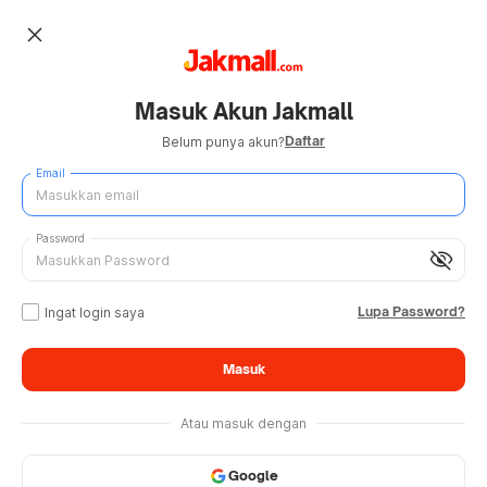
close
Masuk Akun Jakmall
Daftar
Belum punya akun?
Email
Password
visibility_off
Lupa Password?
Ingat login saya
Masuk
Atau masuk dengan
Google