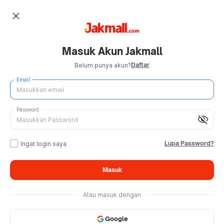
close
Masuk Akun Jakmall
Daftar
Belum punya akun?
Email
Password
visibility_off
Lupa Password?
Ingat login saya
Masuk
Atau masuk dengan
Google