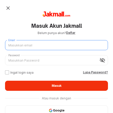
close
Masuk Akun Jakmall
Daftar
Belum punya akun?
Email
Password
visibility_off
Lupa Password?
Ingat login saya
Masuk
Atau masuk dengan
Google