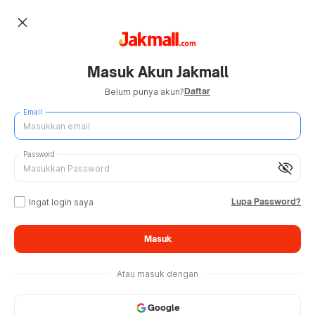
close
Masuk Akun Jakmall
Daftar
Belum punya akun?
Email
Password
visibility_off
Lupa Password?
Ingat login saya
Masuk
Atau masuk dengan
Google