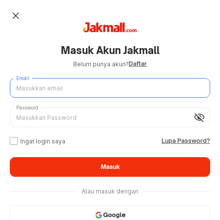
close
Masuk Akun Jakmall
Daftar
Belum punya akun?
Email
Password
visibility_off
Lupa Password?
Ingat login saya
Masuk
Atau masuk dengan
Google