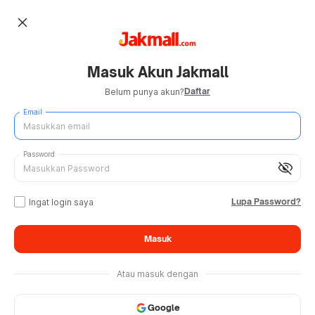
close
Masuk Akun Jakmall
Daftar
Belum punya akun?
Email
Password
visibility_off
Lupa Password?
Ingat login saya
Masuk
Atau masuk dengan
Google