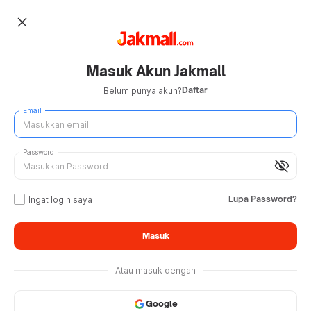
close
Masuk Akun Jakmall
Daftar
Belum punya akun?
Email
Password
visibility_off
Lupa Password?
Ingat login saya
Masuk
Atau masuk dengan
Google