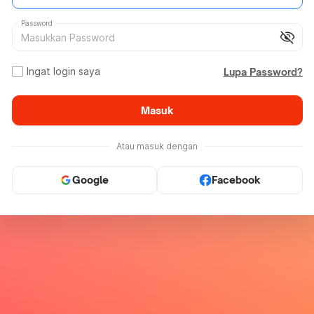
Password
visibility_off
Ingat login saya
Lupa Password?
Masuk
Atau masuk dengan
Google
Facebook