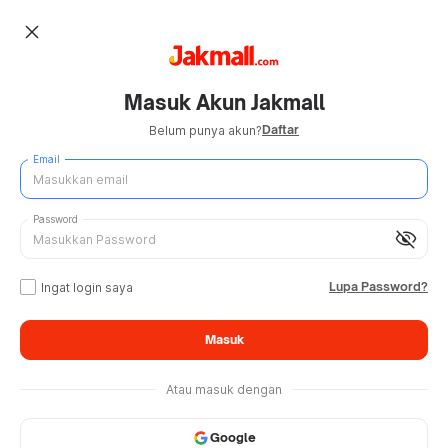
close
Masuk Akun Jakmall
Daftar
Belum punya akun?
Email
Password
visibility_off
Lupa Password?
Ingat login saya
Masuk
Atau masuk dengan
Google