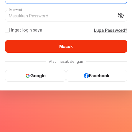
Password
visibility_off
Ingat login saya
Lupa Password?
Masuk
Atau masuk dengan
Google
Facebook