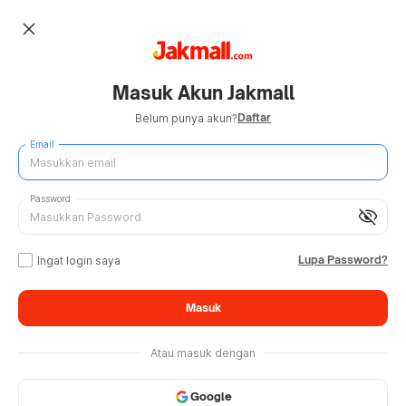
close
Masuk Akun Jakmall
Daftar
Belum punya akun?
Email
Password
visibility_off
Lupa Password?
Ingat login saya
Masuk
Atau masuk dengan
Google