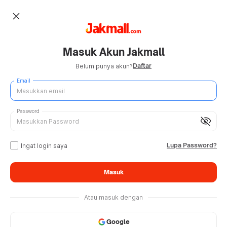
close
Masuk Akun Jakmall
Daftar
Belum punya akun?
Email
Password
visibility_off
Lupa Password?
Ingat login saya
Masuk
Atau masuk dengan
Google