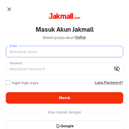
close
Masuk Akun Jakmall
Daftar
Belum punya akun?
Email
Password
visibility_off
Lupa Password?
Ingat login saya
Masuk
Atau masuk dengan
Google