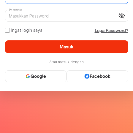
Password
visibility_off
Ingat login saya
Lupa Password?
Masuk
Atau masuk dengan
Google
Facebook