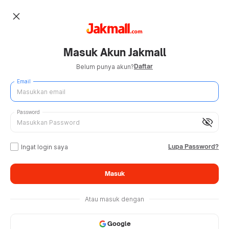
close
Masuk Akun Jakmall
Daftar
Belum punya akun?
Email
Password
visibility_off
Lupa Password?
Ingat login saya
Masuk
Atau masuk dengan
Google