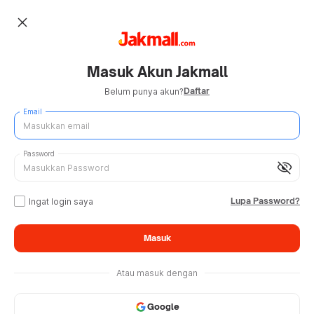
close
Masuk Akun Jakmall
Daftar
Belum punya akun?
Email
Password
visibility_off
Lupa Password?
Ingat login saya
Masuk
Atau masuk dengan
Google