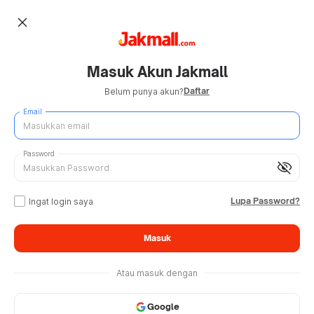
close
Masuk Akun Jakmall
Daftar
Belum punya akun?
Email
Password
visibility_off
Lupa Password?
Ingat login saya
Masuk
Atau masuk dengan
Google