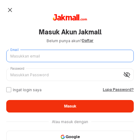
close
Masuk Akun Jakmall
Daftar
Belum punya akun?
Email
Password
visibility_off
Lupa Password?
Ingat login saya
Masuk
Atau masuk dengan
Google