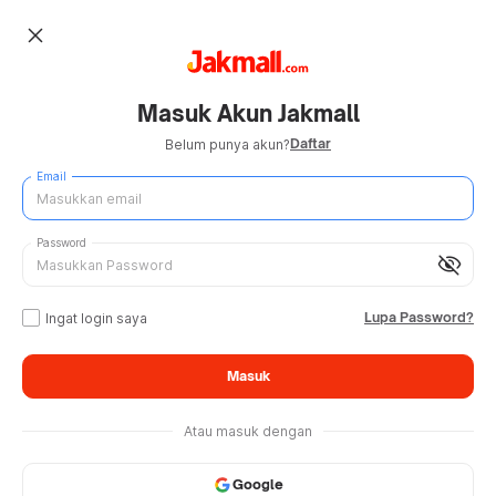
close
Masuk Akun Jakmall
Daftar
Belum punya akun?
Email
Password
visibility_off
Lupa Password?
Ingat login saya
Masuk
Atau masuk dengan
Google