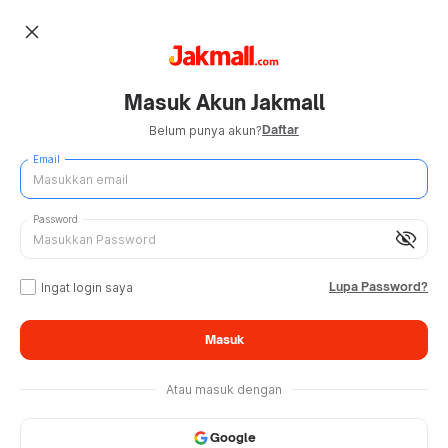
close
Masuk Akun Jakmall
Daftar
Belum punya akun?
Email
Password
visibility_off
Lupa Password?
Ingat login saya
Masuk
Atau masuk dengan
Google