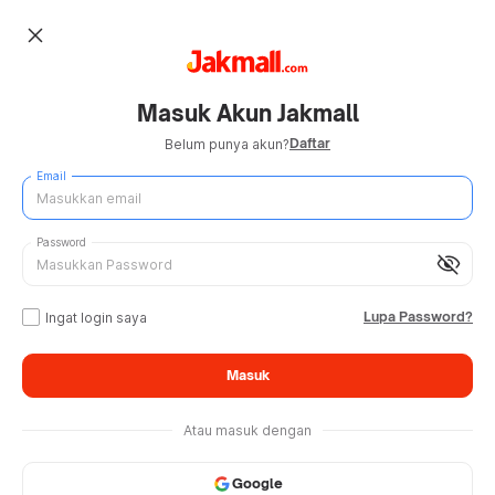
close
Masuk Akun Jakmall
Daftar
Belum punya akun?
Email
Password
visibility_off
Lupa Password?
Ingat login saya
Masuk
Atau masuk dengan
Google