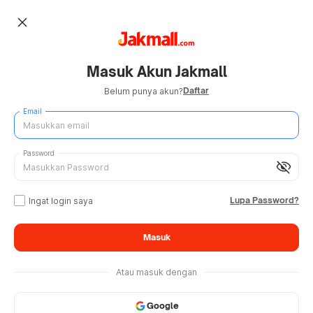
close
Masuk Akun Jakmall
Daftar
Belum punya akun?
Email
Password
visibility_off
Lupa Password?
Ingat login saya
Masuk
Atau masuk dengan
Google