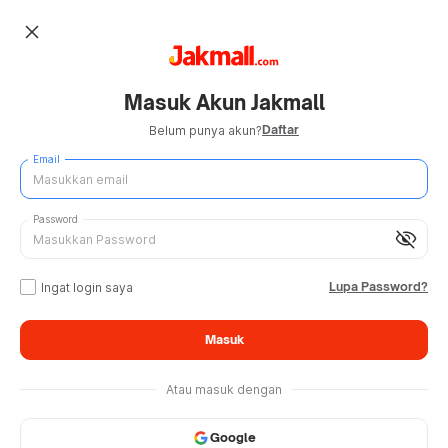
close
Masuk Akun Jakmall
Daftar
Belum punya akun?
Email
Password
visibility_off
Lupa Password?
Ingat login saya
Masuk
Atau masuk dengan
Google