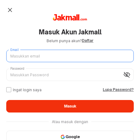
close
Masuk Akun Jakmall
Daftar
Belum punya akun?
Email
Password
visibility_off
Lupa Password?
Ingat login saya
Masuk
Atau masuk dengan
Google