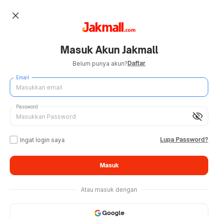
close
Masuk Akun Jakmall
Daftar
Belum punya akun?
Email
Password
visibility_off
Lupa Password?
Ingat login saya
Masuk
Atau masuk dengan
Google